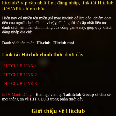
hitclub3.vip cập nhật link đăng nhập, link tải Hitclub
IOS/APK chính thức
Hiện nay có nhiều tên miền giả mạo hitclub để lừa đảo, chiếm đoạt
tiền của người chơi. Chính vì vậy, Chúng tôi sẽ cập nhật liên tục
danh sách tên miền chính hãng của cổng game này, giúp quý khách
đăng nhập địa chỉ:
Danh sách tên miền:
Hit.club
|
Hitclub moi
Link tải Hitclub chính thức
dưới đây:
HITCLUB LINK 1
HITCLUB LINK 2
HITCLUB LINK 3
BTV Mạnh Dũng
– Biên tập viên tại
Taihitclub Group
sẽ chia sẻ
mọi thông tin về HIT CLUB trong phần dưới đây:
Giới thiệu về Hitclub