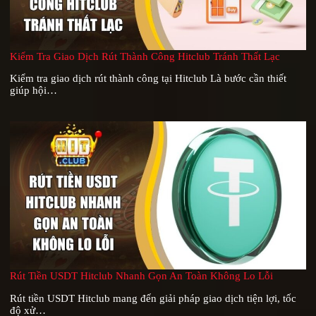
Kiểm Tra Giao Dịch Rút Thành Công Hitclub Tránh Thất Lạc
Kiểm tra giao dịch rút thành công tại Hitclub Là bước cần thiết
giúp hội…
Rút Tiền USDT Hitclub Nhanh Gọn An Toàn Không Lo Lỗi
Rút tiền USDT Hitclub mang đến giải pháp giao dịch tiện lợi, tốc
độ xử…