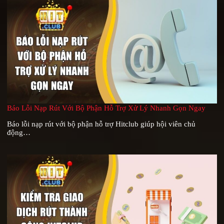
Báo Lỗi Nạp Rút Với Bộ Phận Hỗ Trợ Xử Lý Nhanh Gọn Ngay
Báo lỗi nạp rút với bộ phận hỗ trợ Hitclub giúp hội viên chủ
động…