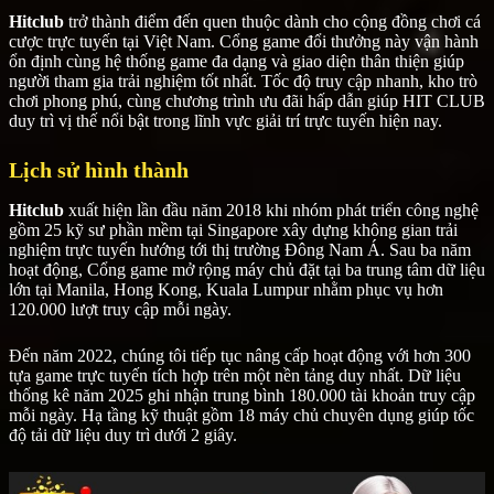
Hitclub
trở thành điểm đến quen thuộc dành cho cộng đồng chơi cá
cược trực tuyến tại Việt Nam. Cổng game đổi thưởng này vận hành
ổn định cùng hệ thống game đa dạng và giao diện thân thiện giúp
người tham gia trải nghiệm tốt nhất. Tốc độ truy cập nhanh, kho trò
chơi phong phú, cùng chương trình ưu đãi hấp dẫn giúp HIT CLUB
duy trì vị thế nổi bật trong lĩnh vực giải trí trực tuyến hiện nay.
Lịch sử hình thành
Hitclub
xuất hiện lần đầu năm 2018 khi nhóm phát triển công nghệ
gồm 25 kỹ sư phần mềm tại Singapore xây dựng không gian trải
nghiệm trực tuyến hướng tới thị trường Đông Nam Á. Sau ba năm
hoạt động, Cổng game mở rộng máy chủ đặt tại ba trung tâm dữ liệu
lớn tại Manila, Hong Kong, Kuala Lumpur nhằm phục vụ hơn
120.000 lượt truy cập mỗi ngày.
Đến năm 2022, chúng tôi tiếp tục nâng cấp hoạt động với hơn 300
tựa game trực tuyến tích hợp trên một nền tảng duy nhất. Dữ liệu
thống kê năm 2025 ghi nhận trung bình 180.000 tài khoản truy cập
mỗi ngày. Hạ tầng kỹ thuật gồm 18 máy chủ chuyên dụng giúp tốc
độ tải dữ liệu duy trì dưới 2 giây.