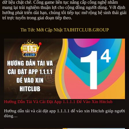
dữ liệu chặt chẽ. Cổng game liên tục nâng cấp công nghệ nhằm
mang lại trải nghiệm thuận lợi cho cộng đồng người dùng. Với định
hướng phát triển dài hạn, chúng tôi tiếp tục mở rộng hệ sinh thái giải
trí trực tuyến trong giai đoạn tiếp theo.
Tin Tức Mới Cập Nhật TAIHITCLUB.GROUP
Hướng Dẫn Tải Và Cài Đặt App 1.1.1.1 Để Vào Xin Hitclub
Hướng dẫn tải và cài đặt app 1.1.1.1 để vào xin Hitclub giúp người
dùng…