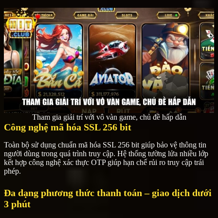
Tham gia giải trí với vô vàn game, chủ đề hấp dẫn
Công nghệ mã hóa SSL 256 bit
Toàn bộ sử dụng chuẩn mã hóa SSL 256 bit giúp bảo vệ thông tin
người dùng trong quá trình truy cập. Hệ thống tường lửa nhiều lớp
kết hợp công nghệ xác thực OTP giúp hạn chế rủi ro truy cập trái
phép.
Đa dạng phương thức thanh toán – giao dịch dưới
3 phút