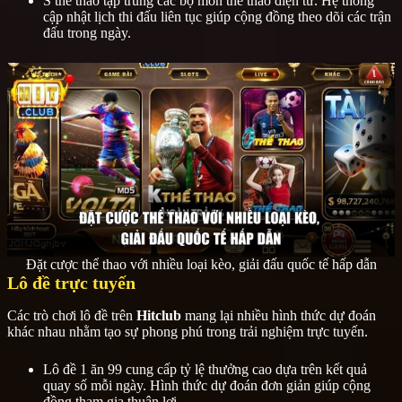
S thể thao tập trung các bộ môn thể thao điện tử. Hệ thống
cập nhật lịch thi đấu liên tục giúp cộng đồng theo dõi các trận
đấu trong ngày.
Đặt cược thể thao với nhiều loại kèo, giải đấu quốc tế hấp dẫn
Lô đề trực tuyến
Các trò chơi lô đề trên
Hitclub
mang lại nhiều hình thức dự đoán
khác nhau nhằm tạo sự phong phú trong trải nghiệm trực tuyến.
Lô đề 1 ăn 99 cung cấp tỷ lệ thưởng cao dựa trên kết quả
quay số mỗi ngày. Hình thức dự đoán đơn giản giúp cộng
đồng tham gia thuận lợi.