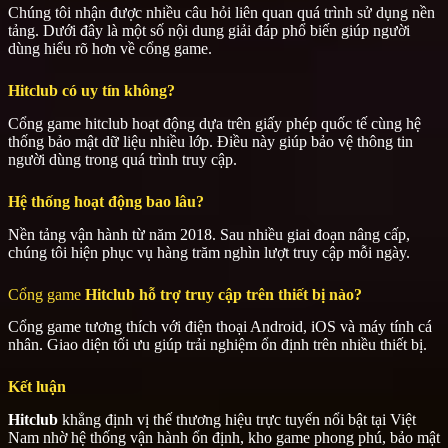
Chúng tôi nhận được nhiều câu hỏi liên quan quá trình sử dụng nền
tảng. Dưới đây là một số nội dung giải đáp phổ biến giúp người
dùng hiểu rõ hơn về cổng game.
Hitclub có uy tín không?
Cổng game hitclub hoạt động dựa trên giấy phép quốc tế cùng hệ
thống bảo mật dữ liệu nhiều lớp. Điều này giúp bảo vệ thông tin
người dùng trong quá trình truy cập.
Hệ thống hoạt động bao lâu?
Nền tảng vận hành từ năm 2018. Sau nhiều giai đoạn nâng cấp,
chúng tôi hiện phục vụ hàng trăm nghìn lượt truy cập mỗi ngày.
Cổng game
Hitclub hỗ trợ truy cập trên thiết bị nào?
Cổng game tương thích với điện thoại Android, iOS và máy tính cá
nhân. Giao diện tối ưu giúp trải nghiệm ổn định trên nhiều thiết bị.
Kết luận
Hitclub
khẳng định vị thế thương hiệu trực tuyến nổi bật tại Việt
Nam nhờ hệ thống vận hành ổn định, kho game phong phú, bảo mật